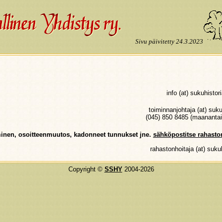
Sivu päivitetty 24.3.2023
info (at) sukuhistori
toiminnanjohtaja (at) sukuh
(045) 850 8485 (maanantai
yminen, osoitteenmuutos, kadonneet tunnukset jne.
sähköpostitse rahaston
rahastonhoitaja (at) sukuh
Copyright ©
SSHY
2004-2026