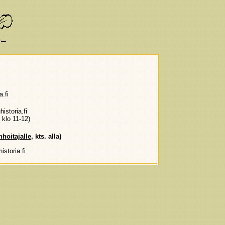
a.fi
istoria.fi
 klo 11-12)
hoitajalle
, kts. alla)
istoria.fi