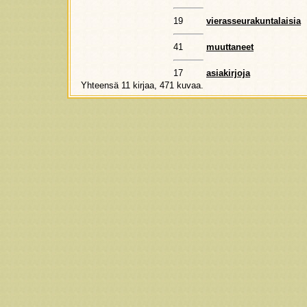
19
vierasseurakuntalaisia
41
muuttaneet
17
asiakirjoja
Yhteensä 11 kirjaa, 471 kuvaa.