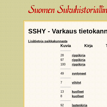
SSHY - Varkaus tietokan
Lisätietoja paikkakunnasta
Kuvia
Kirja
28
rippikirja
97
rippikirja
100
rippikirja
49
syntyneet
7
vihityt
13
kuolleet
8
kuolleet
92
lastenkirja