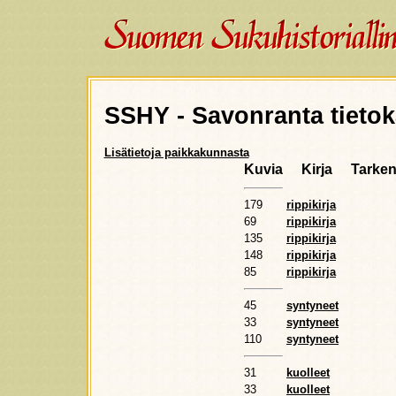
SSHY - Savonranta tieto
Lisätietoja paikkakunnasta
Kuvia
Kirja
Tarke
179
rippikirja
69
rippikirja
135
rippikirja
148
rippikirja
85
rippikirja
45
syntyneet
33
syntyneet
110
syntyneet
31
kuolleet
33
kuolleet