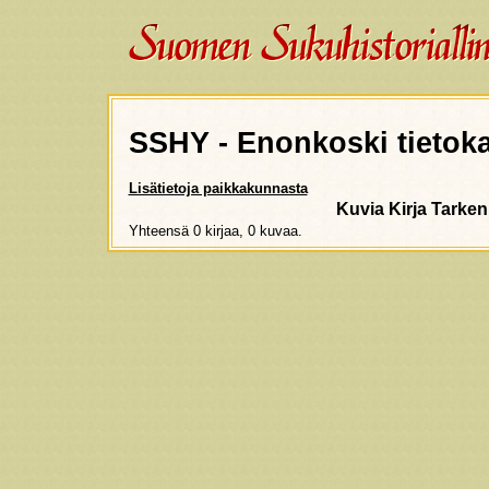
SSHY - Enonkoski tietok
Lisätietoja paikkakunnasta
Kuvia
Kirja
Tarken
Yhteensä 0 kirjaa, 0 kuvaa.